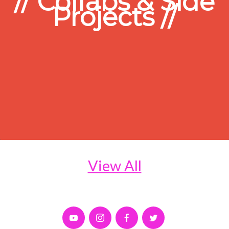
// Collabs & Side
Projects //
View All